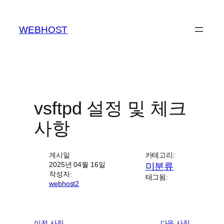
콘
텐
WEBHOST
츠
로
바
로
가
기
vsftpd 설정 및 체크
사항
게시일
카테고리:
2025년 04월 16일
미분류
작성자:
태그됨:
webhost2
이전 사진
다음 사진