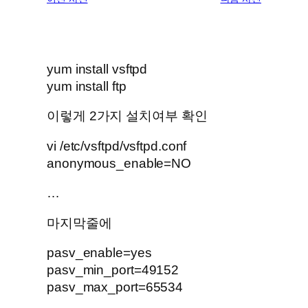
yum install vsftpd
yum install ftp
이렇게 2가지 설치여부 확인
vi /etc/vsftpd/vsftpd.conf
anonymous_enable=NO
…
마지막줄에
pasv_enable=yes
pasv_min_port=49152
pasv_max_port=65534