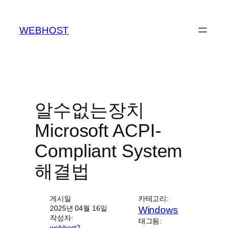
콘
텐
WEBHOST
츠
로
바
로
가
기
알수없는장치
Microsoft ACPI-
Compliant System
해결법
게시일
카테고리:
2025년 04월 16일
Windows
작성자:
태그됨:
webhost2