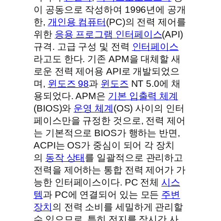
이 공동으로 작성하여 1996년에 공개
한,
개인용 컴퓨터
(PC)의 전력 제어를
위한
응용 프로그램 인터페이스
(API)
규격. 고급 구성 및 전력
인터페이스
라고도 한다. 기존 APM을 대체할 새
로운 전력 제어용 API로 개발되었으
며,
윈도즈 98
과
윈도즈
NT 5.0에 채
용되었다. APM은
기본 입출력 체계
(BIOS)와
운영 체계
(OS) 사이의 인터
페이스만을 규정한 것으로, 전력 제어
는 기본적으로 BIOS가 행하는 반면,
ACPI는 OS가 중심이 되어 각 장치
의
동작 상태
를 일괄적으로 관리하고
전력을 제어하는 통합 전력 제어가 가
능한 인터페이스이다. PC 전체
시스
템
과 PC에 연결되어 있는 모든
주변
장치
의 전력 소비를 세밀하게 관리할
수 있으므로, 특히 전지를 장시간 사