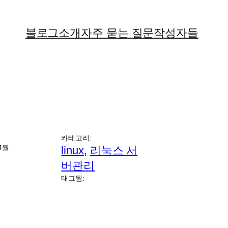
블로그
소개
자주 묻는 질문
작성자들
카테고리:
04월
linux
, 
리눅스 서
버관리
태그됨: