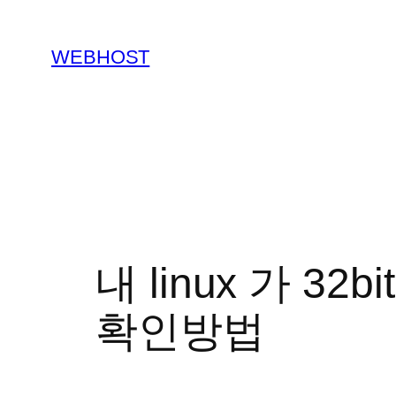
콘
텐
WEBHOST
츠
로
바
로
가
기
내 linux 가 32b
확인방법