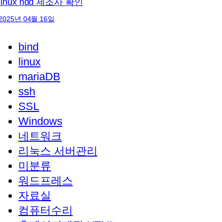
linux hdd 제조사 확인
2025년 04월 16일
bind
linux
mariaDB
ssh
SSL
Windows
네트워크
리눅스 서버관리
미분류
워드프레스
자료실
컴퓨터수리