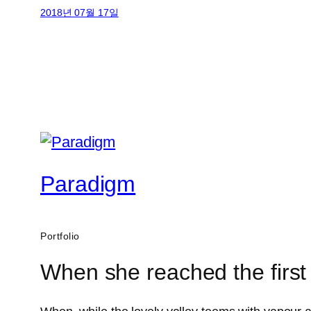
2018년 07월 17일
Paradigm
Portfolio
When she reached the first 