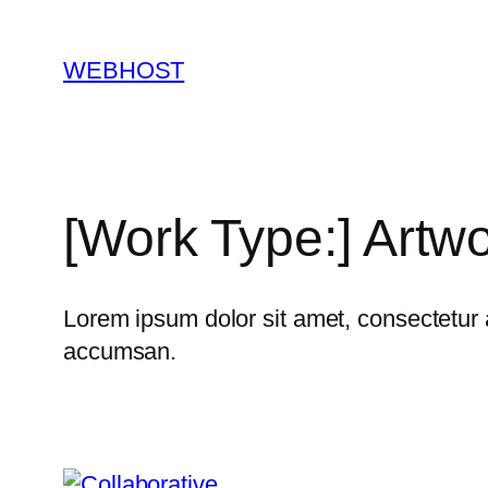
콘
텐
WEBHOST
츠
로
바
로
가
[Work Type:]
Artw
기
Lorem ipsum dolor sit amet, consectetur 
accumsan.