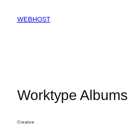
콘
텐
WEBHOST
츠
로
바
로
가
기
Worktype Albums
Creative