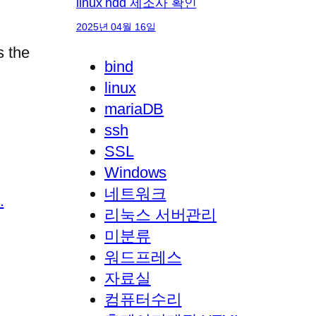
linux hdd 제조사 확인
2025년 04월 16일
s the
bind
linux
mariaDB
ssh
SSL
Windows
네트워크
.
리눅스 서버관리
미분류
워드프레스
자료실
컴퓨터수리