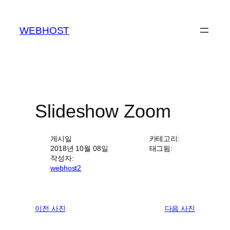
콘
텐
WEBHOST
츠
로
바
로
가
기
Slideshow Zoom
게시일
카테고리:
2018년 10월 08일
태그됨:
작성자:
webhost2
이전 사진
다음 사진